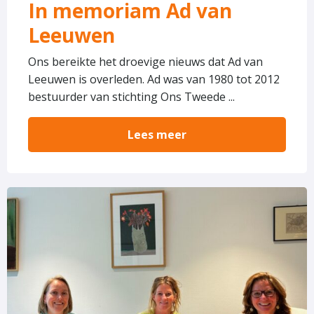
In memoriam Ad van
Leeuwen
Ons bereikte het droevige nieuws dat Ad van
Leeuwen is overleden. Ad was van 1980 tot 2012
bestuurder van stichting Ons Tweede ...
Lees meer
Lees
meer
over
Ons
Tweede
Thuis
vormt