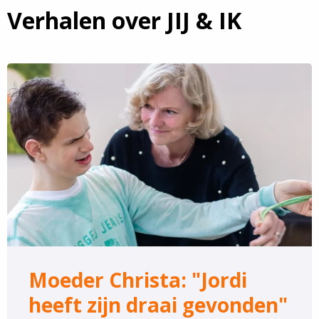
Verhalen over JIJ & IK
Lees
meer
over
Moeder
Christa:
"Jordi
heeft
zijn
draai
gevonden"
Moeder Christa: "Jordi
heeft zijn draai gevonden"