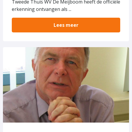
Tweede Thuis WV De Meijboom heeft de officiële
erkenning ontvangen als ...
Lees meer
Lees
meer
over
In
memoriam
Ad
van
Leeuwen