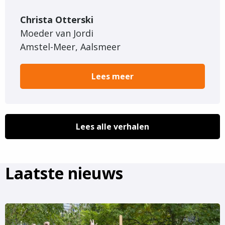
Christa Otterski
Moeder van Jordi
Amstel-Meer, Aalsmeer
Lees meer
Lees alle verhalen
Laatste nieuws
Lees
meer