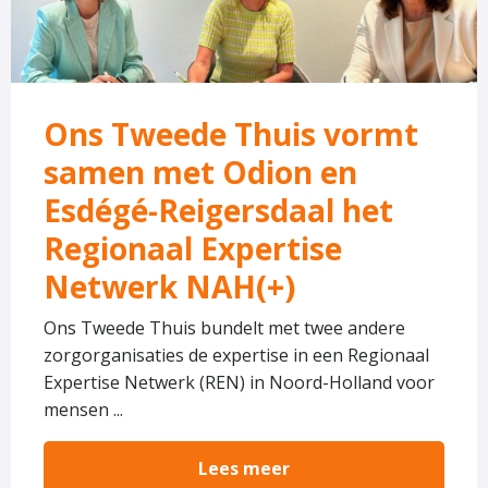
samen
met
Odion
en
Ons Tweede Thuis vormt
Esdégé-
samen met Odion en
Reigersdaal
het
Esdégé-Reigersdaal het
Regionaal
Regionaal Expertise
Expertise
Netwerk NAH(+)
Netwerk
NAH(+)
Ons Tweede Thuis bundelt met twee andere
zorgorganisaties de expertise in een Regionaal
Expertise Netwerk (REN) in Noord-Holland voor
mensen ...
Lees meer