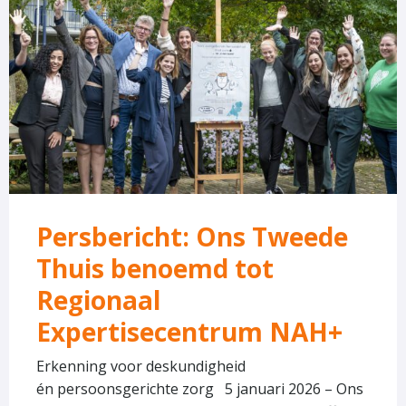
over
Persbericht:
Ons
Tweede
Thuis
benoemd
tot
Regionaal
Expertisecentrum
Persbericht: Ons Tweede
NAH+
Thuis benoemd tot
Regionaal
Expertisecentrum NAH+
Erkenning voor deskundigheid
én persoonsgerichte zorg 5 januari 2026 – Ons