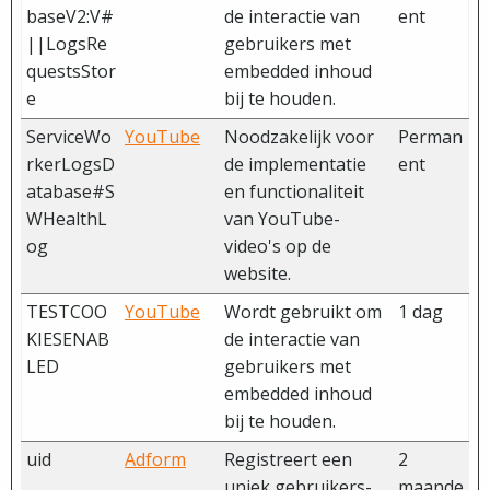
baseV2:V#
de interactie van
ent
||LogsRe
gebruikers met
questsStor
embedded inhoud
e
bij te houden.
ServiceWo
YouTube
Noodzakelijk voor
Perman
rkerLogsD
de implementatie
ent
atabase#S
en functionaliteit
WHealthL
van YouTube-
og
video's op de
website.
TESTCOO
YouTube
Wordt gebruikt om
1 dag
KIESENAB
de interactie van
LED
gebruikers met
embedded inhoud
bij te houden.
uid
Adform
Registreert een
2
uniek gebruikers-
maande