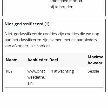
embedded inhoud
bij te houden.
Niet geclassificeerd (1)
Niet-geclassificeerde cookies zijn cookies die we nog
aan het classificeren zijn, samen met de aanbieders
van afzonderlijke cookies.
Maximale
Naam
Aanbieder
Doel
bewaarte
KEY
www.onst
In afwachting
Sessie
weedethui
s.nl