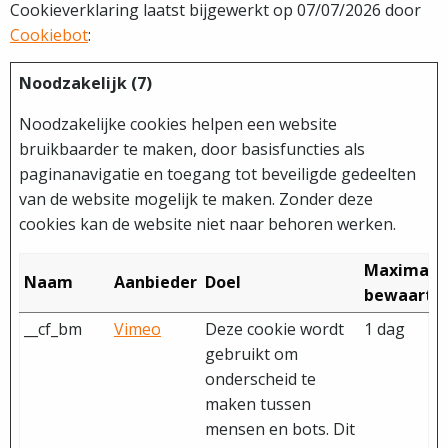
Cookieverklaring laatst bijgewerkt op 07/07/2026 door
Cookiebot
:
Noodzakelijk (7)
Noodzakelijke cookies helpen een website
bruikbaarder te maken, door basisfuncties als
paginanavigatie en toegang tot beveiligde gedeelten
van de website mogelijk te maken. Zonder deze
cookies kan de website niet naar behoren werken.
Maximale
Naam
Aanbieder
Doel
bewaarte
__cf_bm
Vimeo
Deze cookie wordt
1 dag
gebruikt om
onderscheid te
maken tussen
mensen en bots. Dit