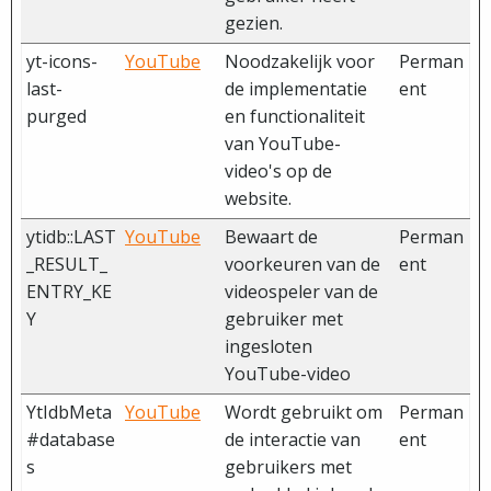
gezien.
yt-icons-
YouTube
Noodzakelijk voor
Perman
last-
de implementatie
ent
purged
en functionaliteit
van YouTube-
video's op de
website.
ytidb::LAST
YouTube
Bewaart de
Perman
_RESULT_
voorkeuren van de
ent
ENTRY_KE
videospeler van de
Y
gebruiker met
ingesloten
YouTube-video
YtIdbMeta
YouTube
Wordt gebruikt om
Perman
#database
de interactie van
ent
s
gebruikers met