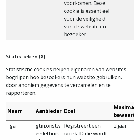
voorkomen. Deze
cookie is essentieel
voor de veiligheid
van de website en
bezoeker.
Statistieken (8)
Statistische cookies helpen eigenaren van websites
begrijpen hoe bezoekers hun website gebruiken,
door anoniem gegevens te verzamelen en te
rapporteren.
Maximale
Naam
Aanbieder
Doel
bewaarte
_ga
gtm.onstw
Registreert een
2 jaar
eedethuis.
uniek ID die wordt