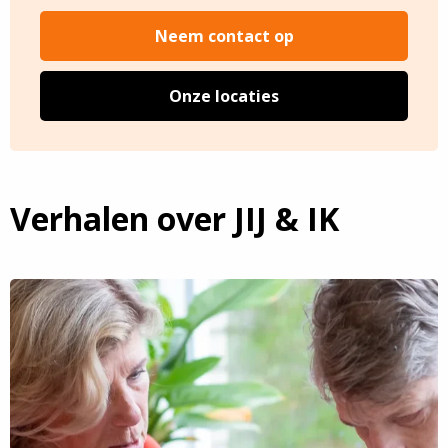
Neem contact op
Onze locaties
Verhalen over JIJ & IK
Lees
meer
over
Ouders
van
Amstel-