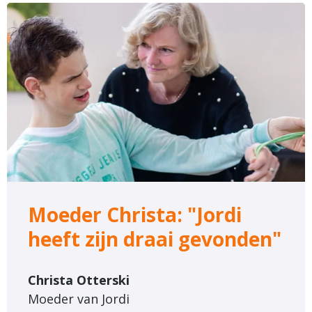
Lees
meer
over
Moeder
Christa:
"Jordi
heeft
zijn
draai
gevonden"
Moeder Christa: "Jordi
heeft zijn draai gevonden"
Christa Otterski
Moeder van Jordi