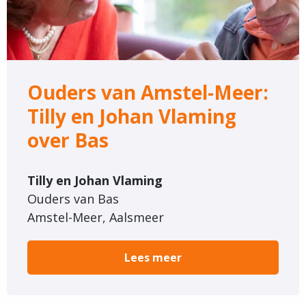
Meer:
Tilly
en
Johan
Vlaming
Ouders van Amstel-Meer:
over
Tilly en Johan Vlaming
Bas
over Bas
Tilly en Johan Vlaming
Ouders van Bas
Amstel-Meer, Aalsmeer
Lees meer