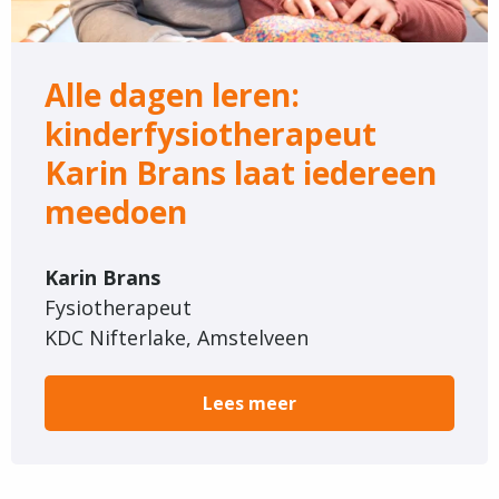
Brans
laat
iedereen
Alle dagen leren:
meedoen
kinderfysiotherapeut
Karin Brans laat iedereen
meedoen
Karin Brans
Fysiotherapeut
KDC Nifterlake, Amstelveen
Lees meer