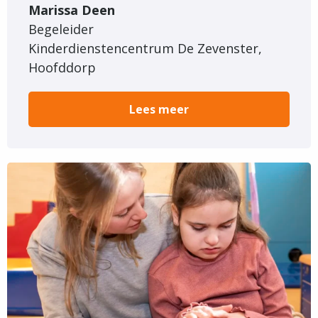
Marissa Deen
Begeleider
Kinderdienstencentrum De Zevenster,
Hoofddorp
Lees meer
Lees
meer
over
Alle
dagen
leren:
kinderfysiotherapeut
Karin