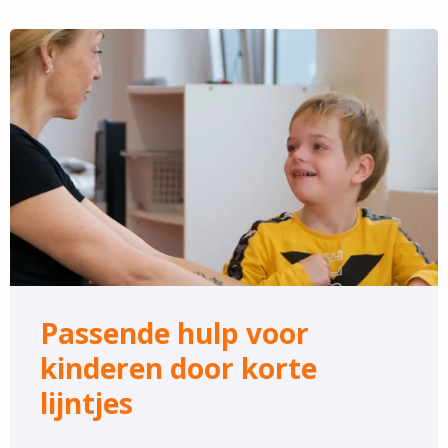
Lees
meer
over
Passende
hulp
voor
kinderen
door
korte
lijntjes
Passende hulp voor
kinderen door korte
lijntjes