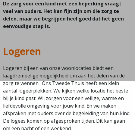
De zorg voor een kind met een beperking vraagt
veel van ouders. Het kan fijn zijn om die zorg te
delen, maar we begrijpen heel goed dat het geen
eenvoudige stap is.
Logeren
Logeren bij een van onze woonlocaties biedt een
laagdrempelige mogelijkheid om aan het delen van de
zorg te wennen. Ons Tweede Thuis heeft een klein
aantal logeerplekken. We kijken welke locatie het beste
bij je kind past. Wij zorgen voor een veilige, warme en
liefdevolle omgeving voor jouw kind. En we maken
afspraken met ouders over de begeleiding van hun kind.
De logees komen op afgesproken tijden. Dit kan gaan
om een nacht of een weekend.