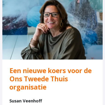
Lees
meer
over
Een
nieuwe
koers
voor
de
Ons
Tweede
Thuis
Een nieuwe koers voor de
organisatie
Ons Tweede Thuis
organisatie
Susan Veenhoff