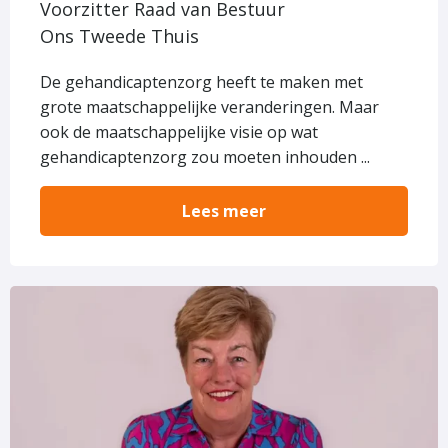
Voorzitter Raad van Bestuur
Ons Tweede Thuis
De gehandicaptenzorg heeft te maken met
grote maatschappelijke veranderingen. Maar
ook de maatschappelijke visie op wat
gehandicaptenzorg zou moeten inhouden ...
Lees meer
Lees
meer
over
‘Al
onze
cliënten